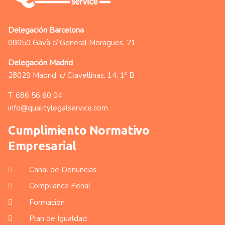
Delegación Barcelona
08050 Gavà c/ General Moragues, 21
Delegación Madrid
28029 Madrid, c/ Clavellinas, 14, 1º B
T.
686 56 60 04
info@qualitylegalservice.com
Cumplimiento Normativo
Empresarial
Canal de Denuncias
Compliance Penal
Formación
Plan de Igualdad